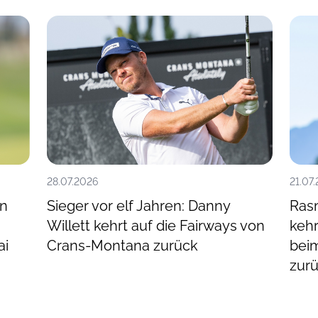
28.07.2026
21.07
en
Sieger vor elf Jahren: Danny
Rasm
Willett kehrt auf die Fairways von
kehr
ai
Crans-Montana zurück
bei
zur