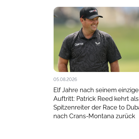
05.08.2026
do:
Elf Jahre nach seinem einzig
d Stimmung
Auftritt: Patrick Reed kehrt als
nd der Omega
Spitzenreiter der Race to Dub
nach Crans-Montana zurück