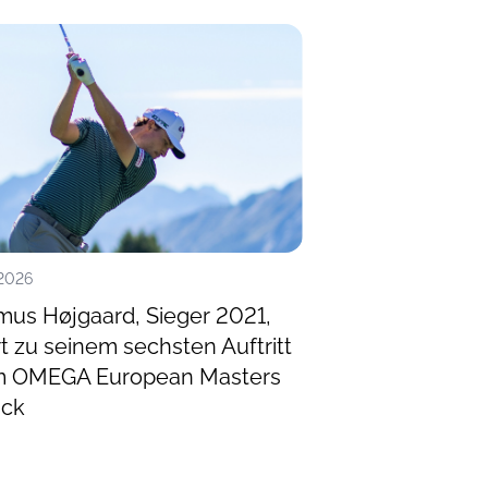
.2026
14.07.2026
us Højgaard, Sieger 2021,
Miguel Ángel Ji
t zu seinem sechsten Auftritt
spanische Lege
m OMEGA European Masters
OMEGA Europea
ück
zurück